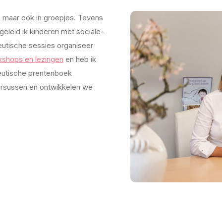
l, maar ook in groepjes. Tevens
egeleid ik kinderen met sociale-
utische sessies organiseer
kshops en lezingen
en heb ik
peutische prentenboek
ursussen en ontwikkelen we