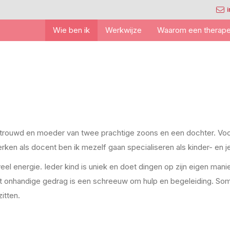
Wie ben ik
Werkwijze
Waarom een therape
etrouwd en moeder van twee prachtige zoons en een dochter. Voo
erken als docent ben ik mezelf gaan specialiseren als kinder- en 
l energie. Ieder kind is uniek en doet dingen op zijn eigen manie
Het onhandige gedrag is een schreeuw om hulp en begeleiding. So
zitten.