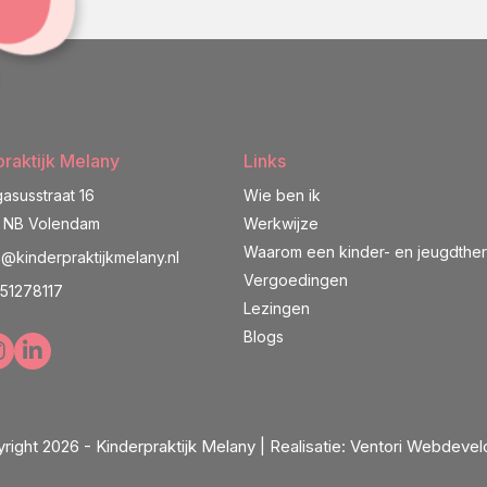
raktijk Melany
Links
asusstraat 16
Wie ben ik
1 NB Volendam
Werkwijze
Waarom een kinder- en jeugdthe
o@kinderpraktijkmelany.nl
Vergoedingen
51278117
Lezingen
Blogs
right 2026 - Kinderpraktijk Melany |
Realisatie:
Ventori Webdeve