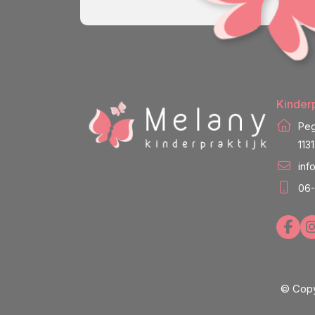
Kinderp
Peg
113
inf
06-
© Copy