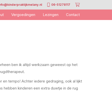
info@kinderpraktijkmelany.nl
06-51278117
ut
Vergoedingen
Lezingen
Contact
rheen ben ik altijd werkzaam geweest op het
jeugdtherapeut.
r en tempo! Achter iedere gedraging, ook al lijkt
ms hebben kinderen een extra duwtje in de rug