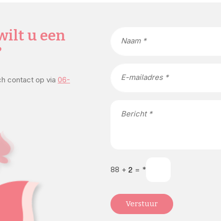
wilt u een
Naam *
?
E-mailadres *
sch contact op via
06-
Bericht *
88
+
=
*
Verstuur