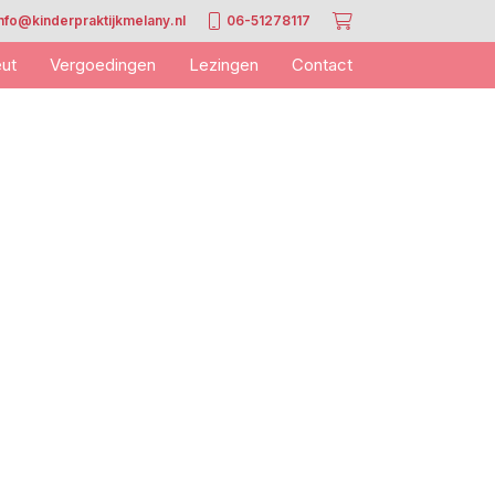
info@kinderpraktijkmelany.nl
06-51278117
ut
Vergoedingen
Lezingen
Contact