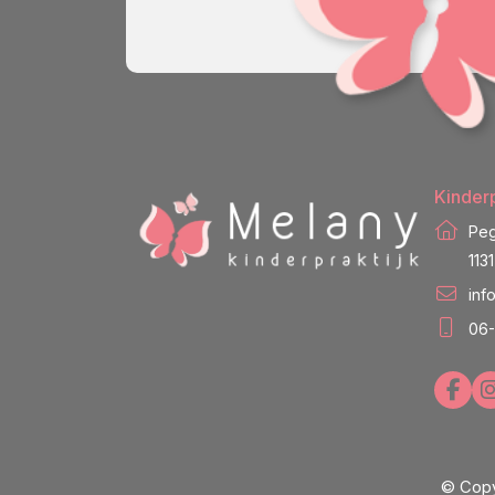
Kinderp
Peg
113
inf
06-
© Copy