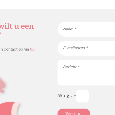
wilt u een
Naam *
?
E-mailadres *
sch contact op via
06-
Bericht *
88
+
=
*
Verstuur